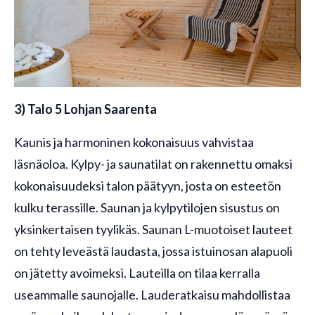
3) Talo 5 Lohjan Saarenta
Kaunis ja harmoninen kokonaisuus vahvistaa
läsnäoloa. Kylpy- ja saunatilat on rakennettu omaksi
kokonaisuudeksi talon päätyyn, josta on esteetön
kulku terassille. Saunan ja kylpytilojen sisustus on
yksinkertaisen tyylikäs. Saunan L-muotoiset lauteet
on tehty leveästä laudasta, jossa istuinosan alapuoli
on jätetty avoimeksi. Lauteilla on tilaa kerralla
useammalle saunojalle. Lauderatkaisu mahdollistaa