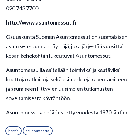
020 743 7700
http://www.asuntomessut.fi
Osuuskunta Suomen Asuntomessut on suomalaisen
asumisen suunnannäyttäjä, joka järjestää vuosittain
kesän kohokohtiin lukeutuvat Asuntomessut.
Asuntomessuilla esitellään toimiviksi ja kestäviksi
koettuja ratkaisuja sekä esimerkkejä rakentamiseen
ja asumiseen liittyvien uusimpien tutkimusten
soveltamisesta käytäntöön.
Asuntomessuja on järjestetty vuodesta 1970 lähtien.
harvia
asuntomessut