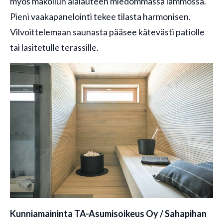
myös makoilun alalauteen miedommassa lämmössä.
Pieni vaakapanelointi tekee tilasta harmonisen.
Vilvoittelemaan saunasta pääsee kätevästi patiolle
tai lasitetulle terassille.
Kunniamaininta TA-Asumisoikeus Oy / Sahapihan