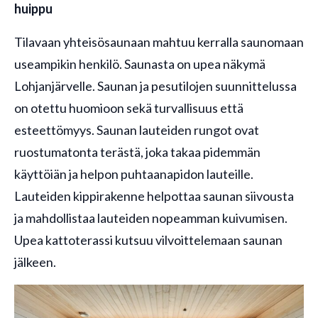
huippu
Tilavaan yhteisösaunaan mahtuu kerralla saunomaan
useampikin henkilö. Saunasta on upea näkymä
Lohjanjärvelle. Saunan ja pesutilojen suunnittelussa
on otettu huomioon sekä turvallisuus että
esteettömyys. Saunan lauteiden rungot ovat
ruostumatonta terästä, joka takaa pidemmän
käyttöiän ja helpon puhtaanapidon lauteille.
Lauteiden kippirakenne helpottaa saunan siivousta
ja mahdollistaa lauteiden nopeamman kuivumisen.
Upea kattoterassi kutsuu vilvoittelemaan saunan
jälkeen.