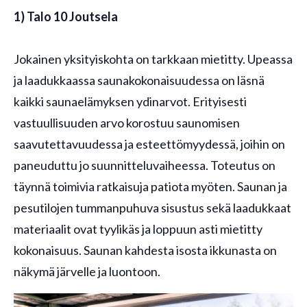
1) Talo 10 Joutsela
Jokainen yksityiskohta on tarkkaan mietitty. Upeassa
ja laadukkaassa saunakokonaisuudessa on läsnä
kaikki saunaelämyksen ydinarvot. Erityisesti
vastuullisuuden arvo korostuu saunomisen
saavutettavuudessa ja esteettömyydessä, joihin on
paneuduttu jo suunnitteluvaiheessa. Toteutus on
täynnä toimivia ratkaisuja patiota myöten. Saunan ja
pesutilojen tummanpuhuva sisustus sekä laadukkaat
materiaalit ovat tyylikäs ja loppuun asti mietitty
kokonaisuus. Saunan kahdesta isosta ikkunasta on
näkymä järvelle ja luontoon.