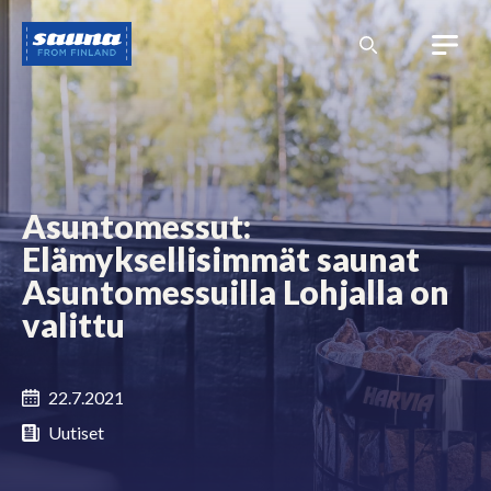
Siirry
Sauna
sisältöön
from
Finland
Asuntomessut:
Elämyksellisimmät saunat
Asuntomessuilla Lohjalla on
valittu
22.7.2021
Uutiset