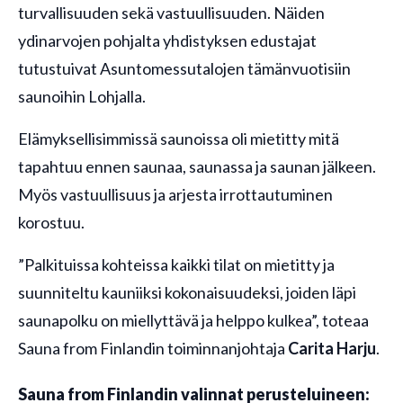
turvallisuuden sekä vastuullisuuden. Näiden
ydinarvojen pohjalta yhdistyksen edustajat
tutustuivat Asuntomessutalojen tämänvuotisiin
saunoihin Lohjalla.
Elämyksellisimmissä saunoissa oli mietitty mitä
tapahtuu ennen saunaa, saunassa ja saunan jälkeen.
Myös vastuullisuus ja arjesta irrottautuminen
korostuu.
”Palkituissa kohteissa kaikki tilat on mietitty ja
suunniteltu kauniiksi kokonaisuudeksi, joiden läpi
saunapolku on miellyttävä ja helppo kulkea”, toteaa
Sauna from Finlandin toiminnanjohtaja
Carita Harju
.
Sauna from Finlandin valinnat perusteluineen: