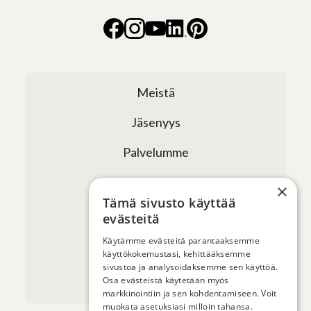
Meistä
Jäsenyys
Palvelumme
Verkostomme
×
Tämä sivusto käyttää
Tapahtumat
evästeitä
Uutiset ja artikkelit
Käytämme evästeitä parantaaksemme
käyttökokemustasi, kehittääksemme
sivustoa ja analysoidaksemme sen käyttöä.
Yhteystiedot
Osa evästeistä käytetään myös
markkinointiin ja sen kohdentamiseen. Voit
muokata asetuksiasi milloin tahansa.