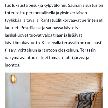
tuo luksusta pesu- ja kylpytiloihin. Saunan sisustus on
toteutettu persoonallisella ja yksinkertaisen
tyylikkäällä tavalla. Rantatuolit korvaavat perinteiset
lauteet. Pesutilassa ja saunassa käytetyt
lasiliukuovet tuovat valoa tilaan ja lisäävät
käyttömukavuutta. Kaarevalla terassilla on runsaasti
tilaa vilvoitteluun ja rentoon oleskeluun. Terassin
näkymä avautuu esteettömästi kohti järveä ja
luontoa.