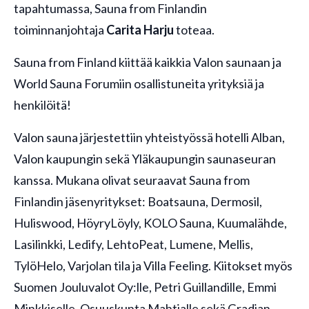
tapahtumassa, Sauna from Finlandin
toiminnanjohtaja
Carita Harju
toteaa.
Sauna from Finland kiittää kaikkia Valon saunaan ja
World Sauna Forumiin osallistuneita yrityksiä ja
henkilöitä!
Valon sauna järjestettiin yhteistyössä hotelli Alban,
Valon kaupungin sekä Yläkaupungin saunaseuran
kanssa. Mukana olivat seuraavat Sauna from
Finlandin jäsenyritykset: Boatsauna, Dermosil,
Huliswood, HöyryLöyly, KOLO Sauna, Kuumalähde,
Lasilinkki, Ledify, LehtoPeat, Lumene, Mellis,
TylöHelo, Varjolan tila ja Villa Feeling. Kiitokset myös
Suomen Jouluvalot Oy:lle, Petri Guillandille, Emmi
Minkkiselle, Osuuskunta Mahtialle sekä Gradian