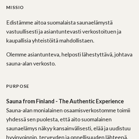
MISSIO
Edistämme aitoa suomalaista saunaelämystä
vastuullisesti ja asiantuntevasti verkostoituen ja
kaupallisia yhteistöitä mahdollistaen.
Olemme asiantunteva, helposti lähestyttävä, johtava
sauna-alan verkosto.
PURPOSE
Sauna from Finland - The Authentic Experience
Sauna-alan monialainen osaamisverkostomme toimii
yhdessä sen puolesta, että aito suomalainen
saunaelämys näkyy kansainvälisesti, elää ja uudistuu
hyvinvoinnin, terveyden ja onnellisuuden lähteenä.