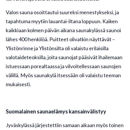
Valon sauna osoittautui suureksi menestykseksi, ja
tapahtuma myytiin lauantai-iltana loppuun. Kaiken
kaikkiaan kolmen päivän aikana saunakylässä saunoi
lähes 400 henkilöä. Puitteet olivatkin näyttävät –
Ylistönrinne ja Ylistönsilta oli valaistu erilaisilla
valotaideteoksilla, joita saunojat pääsivät ihailemaan
istuessaan porealtaassa ja vilvoitellessaan saunojen
välillä. Myös saunakylä itsessään oli valaistu teeman
mukaisesti.
Suomalainen saunaelämys kansainvälistyy
Jyväskylässä järjestettiin samaan aikaan myös toinen