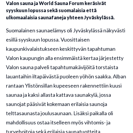
Valon sauna ja World Sauna Forum keräsivät
syyskuun lopussa sekä suomalaisia että
ulkomaalaisia saunafaneja yhteen Jyväskylässä.
Suomalainen saunaelämys oli Jyväskylässä näkyvästi
esillä syyskuun lopussa. Vuosittaisen
kaupunkivalaistukseen keskittyvän tapahtuman
Valon kaupungin alla ensimmäistä kertaa järjestetty
Valon sauna palveli tapahtumakävijöitä torstaista
lauantaihin iltapäivästä puoleen yöhön saakka. Alban
rantaan Ylistönsillan kupeeseen rakennettiin kuusi
saunaa ja kaksi allasta kattava saunakylä, jossa
saunojat pääsivät kokemaan erilaisia saunoja
telttasaunasta joulusaunaan. Lisäksi paikalla oli
mahdollisuus ostaa itselleen myös vihtomis- ja
turvehoitoja sekä erilaisia saunatuotteita.