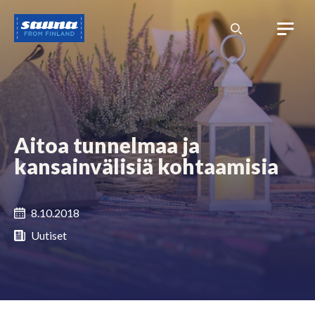
Siirry
Sauna
sisältöön
from
Finland
Aitoa tunnelmaa ja
kansainvälisiä kohtaamisia
8.10.2018
Uutiset