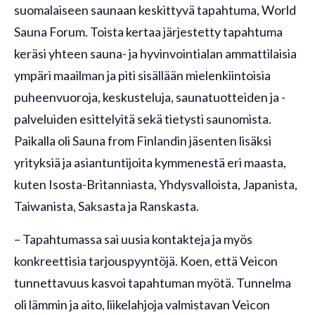
suomalaiseen saunaan keskittyvä tapahtuma, World
Sauna Forum. Toista kertaa järjestetty tapahtuma
keräsi yhteen sauna- ja hyvinvointialan ammattilaisia
ympäri maailman ja piti sisällään mielenkiintoisia
puheenvuoroja, keskusteluja, saunatuotteiden ja -
palveluiden esittelyitä sekä tietysti saunomista.
Paikalla oli Sauna from Finlandin jäsenten lisäksi
yrityksiä ja asiantuntijoita kymmenestä eri maasta,
kuten Isosta-Britanniasta, Yhdysvalloista, Japanista,
Taiwanista, Saksasta ja Ranskasta.
– Tapahtumassa sai uusia kontakteja ja myös
konkreettisia tarjouspyyntöjä. Koen, että Veicon
tunnettavuus kasvoi tapahtuman myötä. Tunnelma
oli lämmin ja aito, liikelahjoja valmistavan Veicon