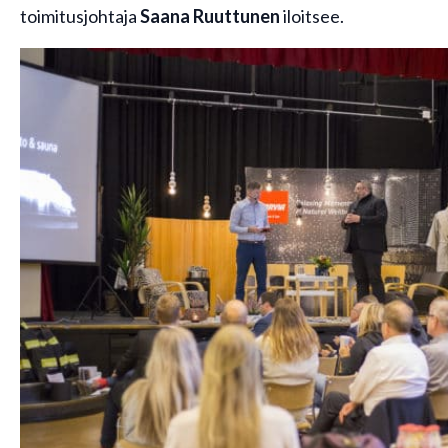
toimitusjohtaja
Saana Ruuttunen
iloitsee.