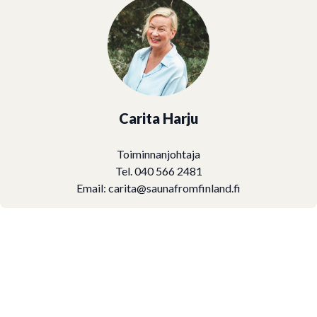
Carita Harju
Toiminnanjohtaja
Tel. 040 566 2481
Email:
carita@saunafromfinland.fi