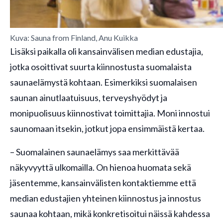
Kuva: Sauna from Finland, Anu Kuikka
Lisäksi paikalla oli kansainvälisen median edustajia,
jotka osoittivat suurta kiinnostusta suomalaista
saunaelämystä kohtaan. Esimerkiksi suomalaisen
saunan ainutlaatuisuus, terveyshyödyt ja
monipuolisuus kiinnostivat toimittajia. Moni innostui
saunomaan itsekin, jotkut jopa ensimmäistä kertaa.
– Suomalainen saunaelämys saa merkittävää
näkyvyyttä ulkomailla. On hienoa huomata sekä
jäsentemme, kansainvälisten kontaktiemme että
median edustajien yhteinen kiinnostus ja innostus
saunaa kohtaan, mikä konkretisoitui näissä kahdessa