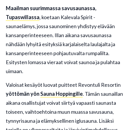
Maailman suurimmassa savusaunassa,
Tupaswillassa
, koetaan Kalevala Spirit -
saunaelämys, jossa saunominen yhdistyy elävään
kansanperinteeseen. Illan aikana savusaunassa
nähdään lyhyitä esityksiä karjalaiselta laulajalta ja
kansanperinteeseen pohjautuvalta rumpalilta.
Esitysten lomassa vieraat voivat saunoa ja pulahtaa
uimaan.
Valoisat kesäyöt luovat puitteet Revontuli Resortin
yöttömän yön
Sauna Hoppingille
. Tämän saunaillan
aikana osallistujat voivat siirtyä vapaasti saunasta
toiseen, vaihtoehtoina muun muassa savusauna,
tynnyrisauna ja elämyksellinen iglusauna. Lisäksi
tarjolla on ulkoporealtaita ja järviuintimahdollisuus