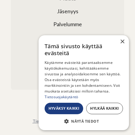
Jäsenyys
Palvelumme
Verkostomme
×
Tämä sivusto käyttää
Tapahtumat
evästeitä
Uutiset ja artikkelit
Käytämme evästeitä parantaaksemme
käyttökokemustasi, kehittääksemme
sivustoa ja analysoidaksemme sen käyttöä.
Yhteystiedot
Osa evästeistä käytetään myös
markkinointiin ja sen kohdentamiseen. Voit
muokata asetuksiasi milloin tahansa.
Tietosuojakäytäntö
HYVÄKSY KAIKKI
HYLKÄÄ KAIKKI
© 2026 - Sauna from Finland ry
Tietosuojaseloste
-
Evästeasetukset
NÄYTÄ TIEDOT