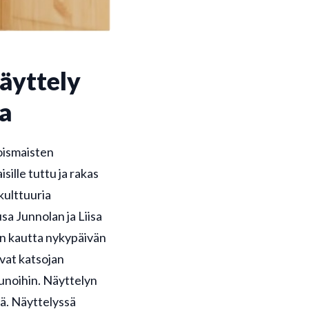
äyttely
ia
oismaisten
ille tuttu ja rakas
kulttuuria
sa Junnolan ja Liisa
n kautta nykypäivän
vat katsojan
unoihin. Näyttelyn
iä. Näyttelyssä