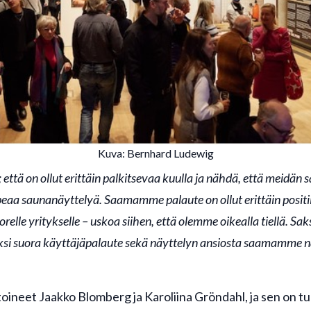
Kuva: Bernhard Ludewig
että on ollut erittäin palkitsevaa kuulla ja nähdä, että meidän
eaa saunanäyttelyä. Saamamme palaute on ollut erittäin positiiv
uorelle yritykselle – uskoa siihen, että olemme oikealla tiellä. S
iksi suora käyttäjäpalaute sekä näyttelyn ansiosta saamamme 
oineet Jaakko Blomberg ja Karoliina Gröndahl, ja sen on 