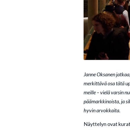
Janne Oksanen jatkaa; 
merkittävä osa tätä up
meille – vielä varsin n
päämarkkinoista, ja s
hyvin arvokkaita.
Näyttelyn ovat kurat