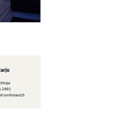
arju
ohtaja
6 2481
fromfinland.fi