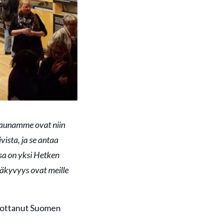
 saunamme ovat niin
ista, ja se antaa
aksa on yksi Hetken
näkyvyys ovat meille
tuottanut Suomen