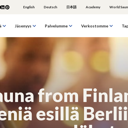
English
Deutsch
日本語
Academy
World Saun
ä
Jäsenyys
Palvelumme
Verkostomme
Ta
auna from Finla
eniä esillä Berli