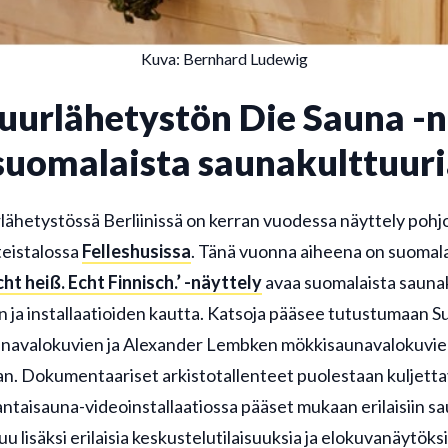
Kuva: Bernhard Ludewig
urlähetystön Die Sauna -n
 suomalaista saunakulttuur
ähetystössä Berliinissä on kerran vuodessa näyttely pohj
teistalossa
Felleshusissa
. Tänä vuonna aiheena on suomalais
cht heiß. Echt Finnisch.’ -näyttely
avaa suomalaista sauna
n ja installaatioiden kautta. Katsoja pääsee tutustumaan Su
navalokuvien ja Alexander Lembken mökkisaunavalokuvie
n. Dokumentaariset arkistotallenteet puolestaan kuljetta
taisauna-videoinstallaatiossa pääset mukaan erilaisiin sa
 lisäksi erilaisia keskustelutilaisuuksia ja elokuvanäytöks