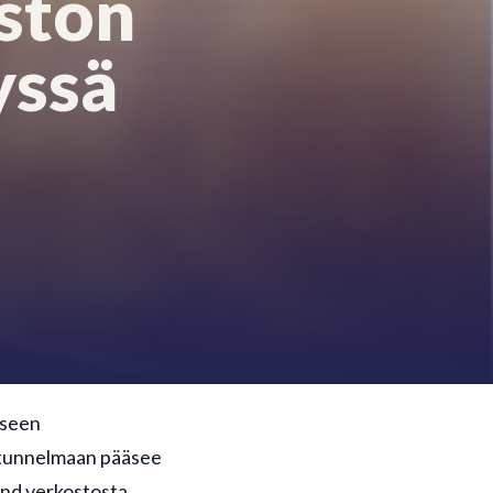
stön
yssä
iseen
n tunnelmaan pääsee
and verkostosta