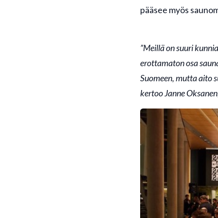
pääsee myös saunom
”Meillä on suuri kunni
erottamaton osa sauna
Suomeen, mutta aito su
kertoo Janne Oksanen,