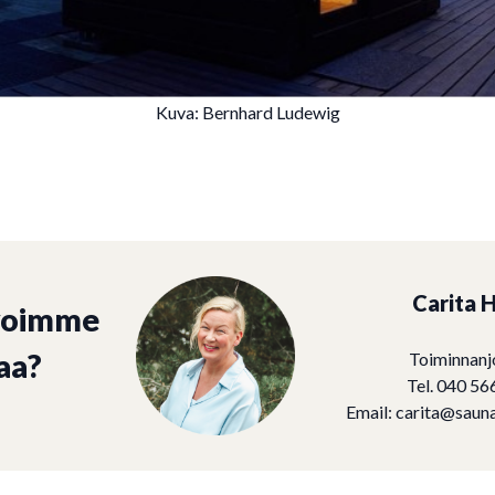
Kuva: Bernhard Ludewig
Carita H
voimme
aa?
Toiminnanj
Tel. 040 56
Email:
carita@sauna