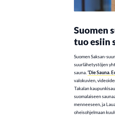
Suomen su
tuo esiin
Suomen Saksan-suurl
suurlähetystöjen yh
sauna.
‘Die Sauna. E
valokuvien, videoide
Takalan kaupunkisau
suomalaiseen saunaa
menneeseen, ja Lauan
oheisohjelmaan kuuluu