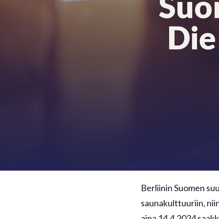
Suo
Die
Berliinin Suomen su
saunakulttuuriin, n
aina 14.4.2024 saakk