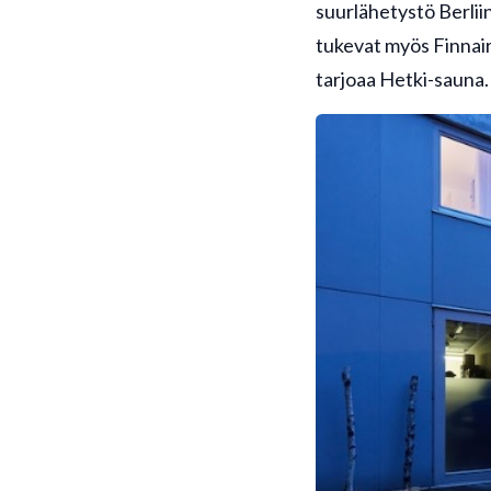
suurlähetystö Berliin
tukevat myös Finnair
tarjoaa Hetki-sauna.