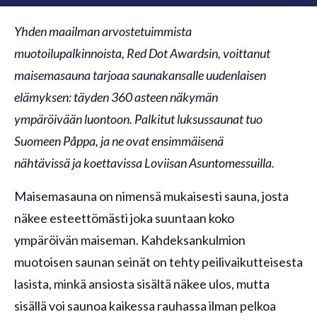
Yhden maailman arvostetuimmista
muotoilupalkinnoista, Red Dot Awardsin, voittanut
maisemasauna tarjoaa saunakansalle uudenlaisen
elämyksen: täyden 360 asteen näkymän
ympäröivään luontoon. Palkitut luksussaunat tuo
Suomeen Påppa, ja ne ovat ensimmäisenä
nähtävissä ja koettavissa Loviisan Asuntomessuilla.
Maisemasauna on nimensä mukaisesti sauna, josta
näkee esteettömästi joka suuntaan koko
ympäröivän maiseman. Kahdeksankulmion
muotoisen saunan seinät on tehty peilivaikutteisesta
lasista, minkä ansiosta sisältä näkee ulos, mutta
sisällä voi saunoa kaikessa rauhassa ilman pelkoa