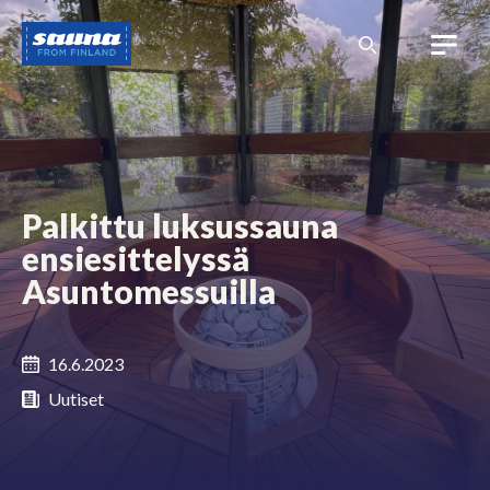
Siirry
Sauna
sisältöön
from
Finland
Palkittu luksussauna
ensiesittelyssä
Asuntomessuilla
16.6.2023
Uutiset