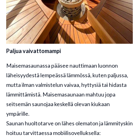
Paljua vaivattomampi
Maisemasaunassa pääsee nauttimaan luonnon
läheisyydestä lempeässä lämmössä, kuten paljussa,
mutta ilman valmistelun vaivaa, hyttysiä tai hidasta
lämmittämistä. Maisemasaunaan mahtuu jopa
seitsemän saunojaa keskellä olevan kiukaan
ympärille.
Saunan huoltotarve on lähes olematon ja lämmityskin
hoituu tarvittaessa mobiilisovelluksella: