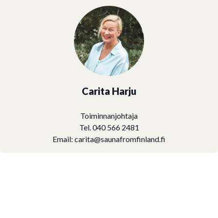
Carita Harju
Toiminnanjohtaja
Tel. 040 566 2481
Email:
carita@saunafromfinland.fi