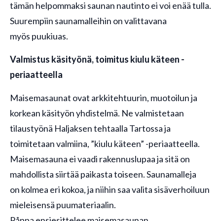
tämän helpommaksi saunan nautinto ei voi enää tulla.
Suurempiin saunamalleihin on valittavana
myös puukiuas.
Valmistus käsityönä, toimitus kiulu käteen -
periaatteella
Maisemasaunat ovat arkkitehtuurin, muotoilun ja
korkean käsityön yhdistelmä. Ne valmistetaan
tilaustyönä Haljaksen tehtaalla Tartossa ja
toimitetaan valmiina, ”kiulu käteen” -periaatteella.
Maisemasauna ei vaadi rakennuslupaa ja sitä on
mahdollista siirtää paikasta toiseen. Saunamalleja
on kolmea eri kokoa, ja niihin saa valita sisäverhoiluun
mieleisensä puumateriaalin.
Påppa ensiesittelee maisemasaunan