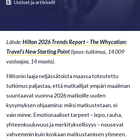
Uutiset ja artikkelit
Lähde:
Hilton 2026 Trends Report – The Whycation:
Travel’s New
Starting Point
(Ipsos-tutkimus, 14 009
vastaajaa, 14 maata).
Hiltonin laaja neljässätoista maassa toteutettu
tutkimus paljastaa, että matkailijat ympäri maailman
suuntaavat vuonna 2026 matkoille uuden
kysymyksen ohjaamina:
miksi
matkustetaan, ei
vain
minne
. Emotionaaliset tarpeet – lepo, rauha,
yhteenkuuluvuus ja merkityksellisyys – nousevat
vahvemmin kuin koskaan matkustamisen ytimeen.