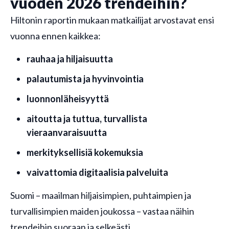
vuoden 2026 trendeihin?
Hiltonin raportin mukaan matkailijat arvostavat ensi
vuonna ennen kaikkea:
rauhaa ja hiljaisuutta
palautumista ja hyvinvointia
luonnonläheisyyttä
aitoutta ja tuttua, turvallista
vieraanvaraisuutta
merkityksellisiä kokemuksia
vaivattomia digitaalisia palveluita
Suomi – maailman hiljaisimpien, puhtaimpien ja
turvallisimpien maiden joukossa – vastaa näihin
trendeihin suoraan ja selkeästi.