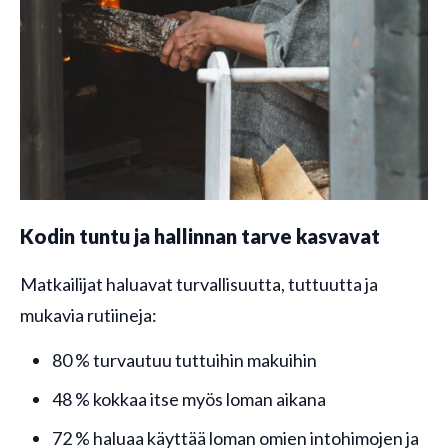
Kodin tuntu ja hallinnan tarve kasvavat
Matkailijat haluavat turvallisuutta, tuttuutta ja
mukavia rutiineja:
80 % turvautuu tuttuihin makuihin
48 % kokkaa itse myös loman aikana
72 % haluaa käyttää loman omien intohimojen ja