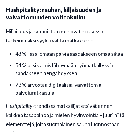
Hushpitality: rauhan, hiljaisuuden ja
vaivattomuuden voittokulku
Hiljaisuus ja rauhoittuminen ovat nousussa
tärkeimmäksi syyksi valita matkakohde.
48 % lisää lomaan päiviä saadakseen omaa aikaa
54 % olisi valmis lähtemään työmatkalle vain
saadakseen hengähdyksen
73 % arvostaa digitaalisia, vaivattomia
palveluratkaisuja
Hushpitality
-trendissä matkailijat etsivät ennen
kaikkea tasapainoa ja mielen hyvinvointia – juuri niitä
elementtejä, joita suomalainen sauna luonnostaan