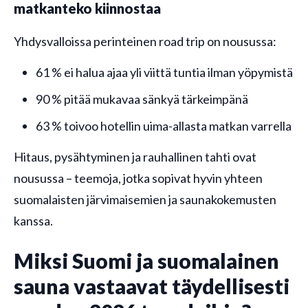
matkanteko kiinnostaa
Yhdysvalloissa perinteinen road trip on nousussa:
61 % ei halua ajaa yli viittä tuntia ilman yöpymistä
90 % pitää mukavaa sänkyä tärkeimpänä
63 % toivoo hotellin uima-allasta matkan varrella
Hitaus, pysähtyminen ja rauhallinen tahti ovat
nousussa – teemoja, jotka sopivat hyvin yhteen
suomalaisten järvimaisemien ja saunakokemusten
kanssa.
Miksi Suomi ja suomalainen
sauna vastaavat täydellisesti