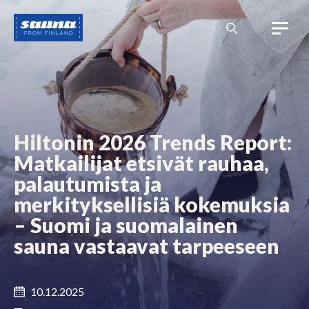
Siirry
Sauna
sisältöön
from
Finland
Hiltonin 2026 Trends Report:
Matkailijat etsivät rauhaa,
palautumista ja
merkityksellisiä kokemuksia
– Suomi ja suomalainen
sauna vastaavat tarpeeseen
10.12.2025