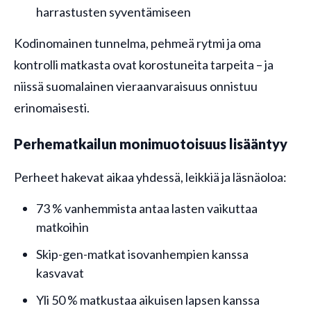
harrastusten syventämiseen
Kodinomainen tunnelma, pehmeä rytmi ja oma
kontrolli matkasta ovat korostuneita tarpeita – ja
niissä suomalainen vieraanvaraisuus onnistuu
erinomaisesti.
Perhematkailun monimuotoisuus lisääntyy
Perheet hakevat aikaa yhdessä, leikkiä ja läsnäoloa:
73 % vanhemmista antaa lasten vaikuttaa
matkoihin
Skip-gen-matkat isovanhempien kanssa
kasvavat
Yli 50 % matkustaa aikuisen lapsen kanssa