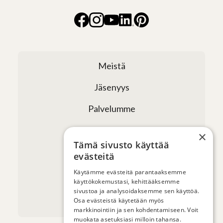
Meistä
Jäsenyys
Palvelumme
Verkostomme
×
Tämä sivusto käyttää
Tapahtumat
evästeitä
Uutiset ja artikkelit
Käytämme evästeitä parantaaksemme
käyttökokemustasi, kehittääksemme
sivustoa ja analysoidaksemme sen käyttöä.
Yhteystiedot
Osa evästeistä käytetään myös
markkinointiin ja sen kohdentamiseen. Voit
muokata asetuksiasi milloin tahansa.