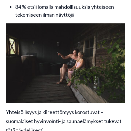
84 % etsii lomalla mahdollisuuksia yhteiseen
tekemiseen ilman näyttöjä
Yhteisöllisyys ja kiireettömyys korostuvat –
suomalaiset hyvinvointi- ja saunaelämykset tukevat
tätä täydellisesti.