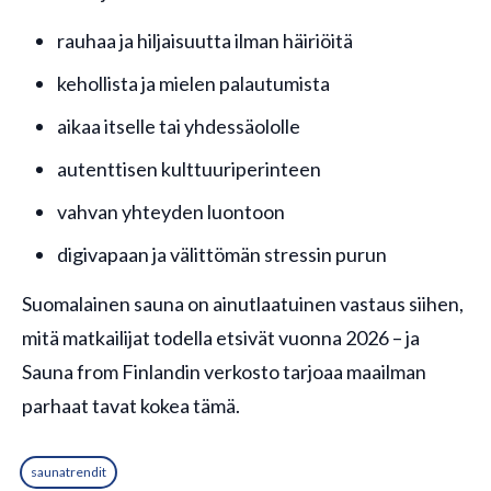
rauhaa ja hiljaisuutta ilman häiriöitä
kehollista ja mielen palautumista
aikaa itselle tai yhdessäololle
autenttisen kulttuuriperinteen
vahvan yhteyden luontoon
digivapaan ja välittömän stressin purun
Suomalainen sauna on ainutlaatuinen vastaus siihen,
mitä matkailijat todella etsivät vuonna 2026 – ja
Sauna from Finlandin verkosto tarjoaa maailman
parhaat tavat kokea tämä.
saunatrendit