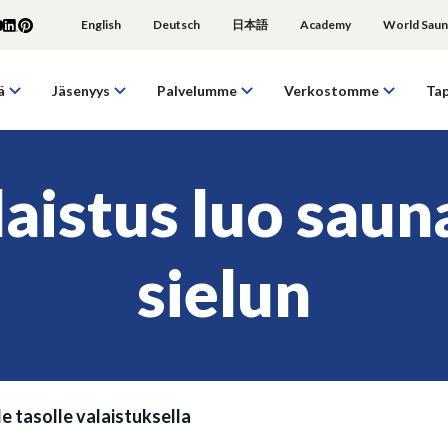
English
Deutsch
日本語
Academy
World Saun
ä
Jäsenyys
Palvelumme
Verkostomme
Ta
aistus luo saun
sielun
 tasolle valaistuksella