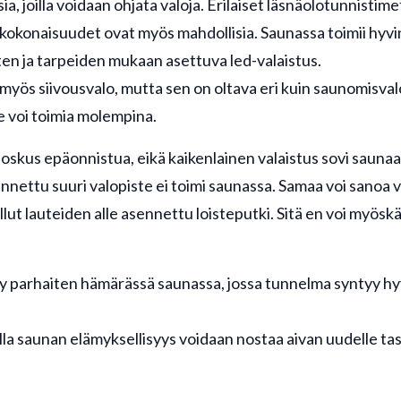
ia, joilla voidaan ohjata valoja. Erilaiset läsnäolotunnistimet 
kokonaisuudet ovat myös mahdollisia. Saunassa toimii hyv
en ja tarpeiden mukaan asettuva led-valaistus.
a myös siivousvalo, mutta sen on oltava eri kuin saunomis
e voi toimia molempina.
joskus epäonnistua, eikä kaikenlainen valaistus sovi saunaa
nnettu suuri valopiste ei toimi saunassa. Samaa voi sanoa vä
lut lauteiden alle asennettu loisteputki. Sitä en voi myöskä
yy parhaiten hämärässä saunassa, jossa tunnelma syntyy hy
olla saunan elämyksellisyys voidaan nostaa aivan uudelle taso