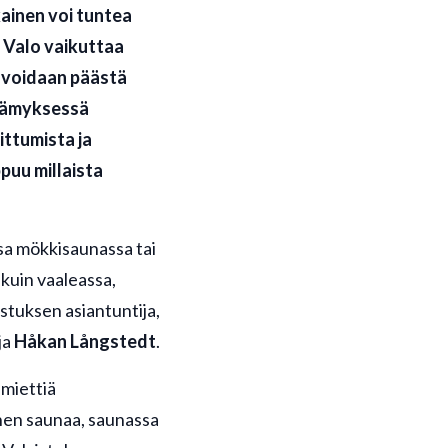
ainen voi tuntea
 Valo vaikuttaa
a voidaan päästä
elämyksessä
ittumista ja
ppuu millaista
ssa mökkisaunassa tai
 kuin vaaleassa,
stuksen asiantuntija,
ja
Håkan Långstedt
.
 miettiä
nen saunaa, saunassa