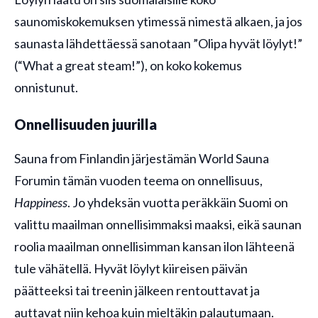
saunomiskokemuksen ytimessä nimestä alkaen, ja jos
saunasta lähdettäessä sanotaan ”Olipa hyvät löylyt!”
(“What a great steam!”), on koko kokemus
onnistunut.
Onnellisuuden juurilla
Sauna from Finlandin järjestämän World Sauna
Forumin tämän vuoden teema on onnellisuus,
Happiness
. Jo yhdeksän vuotta peräkkäin Suomi on
valittu maailman onnellisimmaksi maaksi, eikä saunan
roolia maailman onnellisimman kansan ilon lähteenä
tule vähätellä. Hyvät löylyt kiireisen päivän
päätteeksi tai treenin jälkeen rentouttavat ja
auttavat niin kehoa kuin mieltäkin palautumaan.