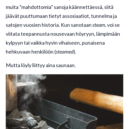
muita ”mahdottomia” sanoja käännettäessä, siitä
jäävät puuttumaan tietyt assosiaatiot, tunnelma ja
satojen vuosien historia. Kun sanotaan
steam
, voi se
viitata teepannusta nousevaan höyryyn, lämpimään
kylpyyn tai vaikka hyvin vihaiseen, punaisena
hehkuvaan henkilöön (
steamed
).
Mutta löyly liittyy aina saunaan.