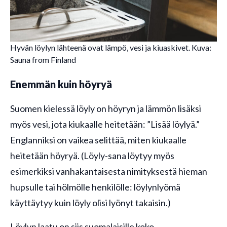
Hyvän löylyn lähteenä ovat lämpö, vesi ja kiuaskivet. Kuva:
Sauna from Finland
Enemmän kuin höyryä
Suomen kielessä löyly on höyryn ja lämmön lisäksi
myös vesi, jota kiukaalle heitetään: ”Lisää löylyä.”
Englanniksi on vaikea selittää, miten kiukaalle
heitetään höyryä. (Löyly-sana löytyy myös
esimerkiksi vanhakantaisesta nimityksestä hieman
hupsulle tai hölmölle henkilölle: löylynlyömä
käyttäytyy kuin löyly olisi lyönyt takaisin.)
Löylyn laatu on siis suomalaisille koko