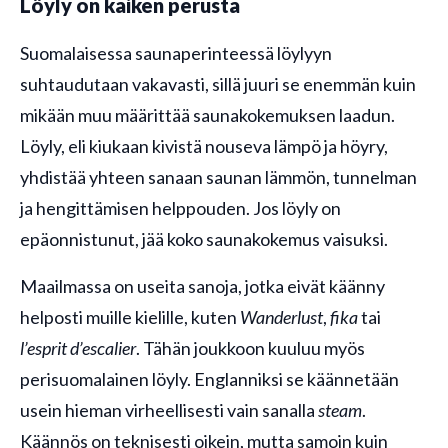
Löyly on kaiken perusta
Suomalaisessa saunaperinteessä löylyyn
suhtaudutaan vakavasti, sillä juuri se enemmän kuin
mikään muu määrittää saunakokemuksen laadun.
Löyly, eli kiukaan kivistä nouseva lämpö ja höyry,
yhdistää yhteen sanaan saunan lämmön, tunnelman
ja hengittämisen helppouden. Jos löyly on
epäonnistunut, jää koko saunakokemus vaisuksi.
Maailmassa on useita sanoja, jotka eivät käänny
helposti muille kielille, kuten
Wanderlust
,
fika
tai
l’esprit d’escalier
. Tähän joukkoon kuuluu myös
perisuomalainen löyly. Englanniksi se käännetään
usein hieman virheellisesti vain sanalla
steam
.
Käännös on teknisesti oikein, mutta samoin kuin