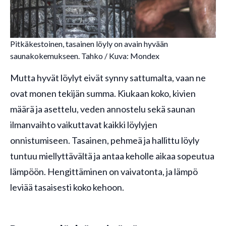
Pitkäkestoinen, tasainen löyly on avain hyvään
saunakokemukseen. Tahko / Kuva: Mondex
Mutta hyvät löylyt eivät synny sattumalta, vaan ne
ovat monen tekijän summa. Kiukaan koko, kivien
määrä ja asettelu, veden annostelu sekä saunan
ilmanvaihto vaikuttavat kaikki löylyjen
onnistumiseen. Tasainen, pehmeä ja hallittu löyly
tuntuu miellyttävältä ja antaa keholle aikaa sopeutua
lämpöön. Hengittäminen on vaivatonta, ja lämpö
leviää tasaisesti koko kehoon.