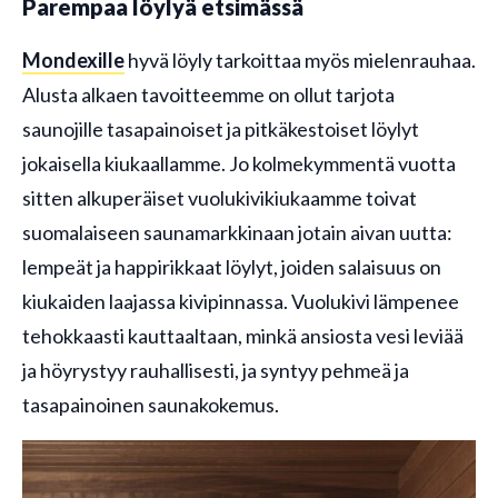
Parempaa löylyä etsimässä
Mondexille
hyvä löyly tarkoittaa myös mielenrauhaa.
Alusta alkaen tavoitteemme on ollut tarjota
saunojille tasapainoiset ja pitkäkestoiset löylyt
jokaisella kiukaallamme. Jo kolmekymmentä vuotta
sitten alkuperäiset vuolukivikiukaamme toivat
suomalaiseen saunamarkkinaan jotain aivan uutta:
lempeät ja happirikkaat löylyt, joiden salaisuus on
kiukaiden laajassa kivipinnassa. Vuolukivi lämpenee
tehokkaasti kauttaaltaan, minkä ansiosta vesi leviää
ja höyrystyy rauhallisesti, ja syntyy pehmeä ja
tasapainoinen saunakokemus.