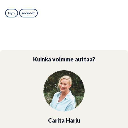
löyly
mondex
Kuinka voimme auttaa?
Carita Harju