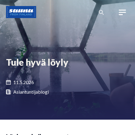
Siirry
Sauna
sisältöön
from
Finland
Tule hyvä löyly
11.5.2026
Asiantuntijablogi