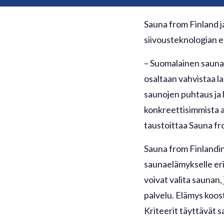
Sauna from Finland j
siivousteknologian 
– Suomalainen saunael
osaltaan vahvistaa 
saunojen puhtaus ja h
konkreettisimmista a
taustoittaa Sauna fr
Sauna from Finlandin
saunaelämykselle eril
voivat valita saunan,
palvelu. Elämys koos
Kriteerit täyttävät 