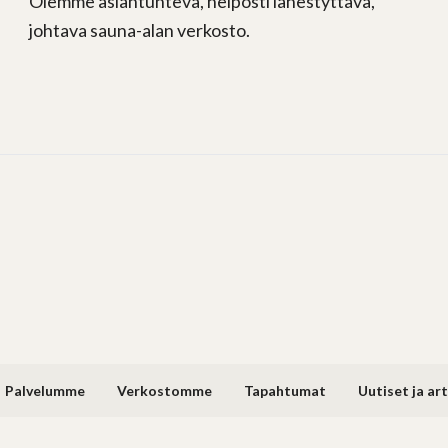
Olemme asiantunteva, helposti lähestyttävä,
johtava sauna-alan verkosto.
Palvelumme
Verkostomme
Tapahtumat
Uutiset ja art