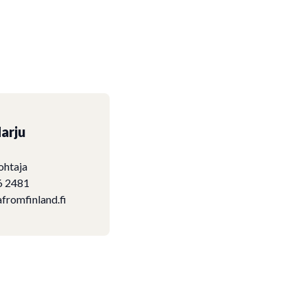
arju
ohtaja
6 2481
fromfinland.fi