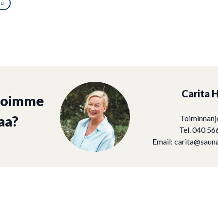
lu
Carita H
voimme
aa?
Toiminnanj
Tel. 040 56
Email:
carita@sauna