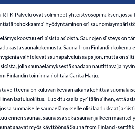
a RTK-Palvelu ovat solmineet yhteistyösopimuksen, jossa 
entistä tehokkaampi hyödyntäminen eri saunomisympäristö
ämys koostuu erilaisista asioista. Saunojen siisteys on tär
laadukasta saunakokemusta. Sauna from Finlandin kokemu
ygienia vaihtelevat saunapalveluissa paljon, mutta on silti 
sioista, jolla saunaelämyksestä saadaan nautittava ja hyvin
om Finlandin toiminnanjohtaja Carita Harju.
 tavoitteena on kuluvan kevään aikana kehittää suomalaise
linen laatuluokitus. Luokituksella pyritään siihen, että asi
 jossa suomaiselle saunaelämykselle olisi laadukkaat ja siist
tuu ennen saunaa, saunassa sekä saunan jälkeen määritellyi
saunat saavat myös käyttöönsä Sauna from Finland -sertifik