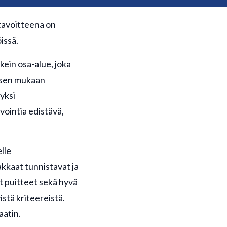
tavoitteena on
issä.
kein osa-alue, joka
ksen mukaan
yksi
vointia edistävä,
lle
akkaat tunnistavat ja
it puitteet sekä hyvä
stä kriteereistä.
aatin.