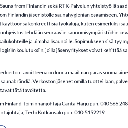
 Sauna from Finlandin sekä RTK-Palvelun yhteistyöllä saad
from Finlandin jäsenistölle saunahygienian osaamiseen. Yh
t käyttöönsä konkreettisia työkaluja, kuten esimerkiksi sa
luohjeistus tehdään seuraaviin saunomisympäristöihin kev
kailukohteille ja uimahallisaunoille. Sopimukseen sisältyy 
ologisiin koulutuksiin, joilla jäsenyritykset voivat kehittää 
verkoston tavoitteena on luoda maailman paras suomalain
saunabrändiä. Verkoston jäsenet omilla tuotteillaan, palvel
tavat tätä tavoitetta.
om Finland, toiminnanjohtaja Carita Harju puh. 040 566 24
mintajohtaja, Terhi Kotkansalo puh. 040-5152219