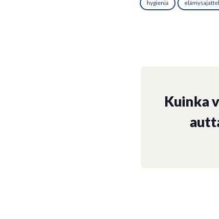
hygienia
elämysajatte
Kuinka 
autt