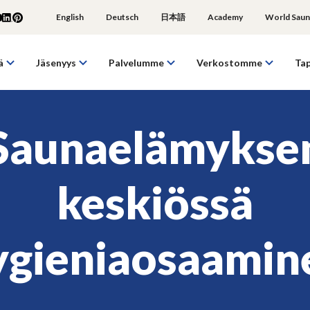
English
Deutsch
日本語
Academy
World Saun
ä
Jäsenyys
Palvelumme
Verkostomme
Ta
Saunaelämykse
keskiössä
ygieniaosaamin