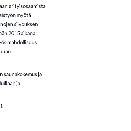
aan erityisosaamista
teistyön myötä
unojen siivouksen
ään 2015 aikana:
myös mahdollisuus
saunan
en saunakokemus ja
uillaan ja
81