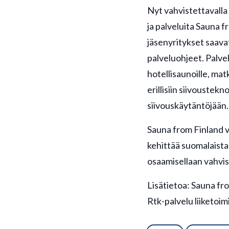
Nyt vahvistettavalla
ja palveluita Sauna 
jäsenyritykset saava
palveluohjeet. Palve
hotellisaunoille, mat
erillisiin siivoustekn
siivouskäytäntöjään.
Sauna from Finland 
kehittää suomalaista 
osaamisellaan vahvis
Lisätietoa: Sauna fr
Rtk-palvelu liiketoi