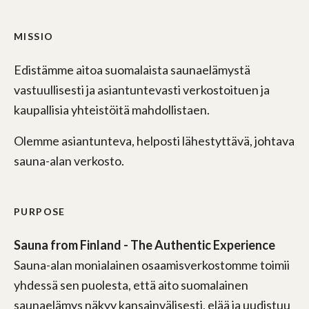
MISSIO
Edistämme aitoa suomalaista saunaelämystä
vastuullisesti ja asiantuntevasti verkostoituen ja
kaupallisia yhteistöitä mahdollistaen.
Olemme asiantunteva, helposti lähestyttävä, johtava
sauna-alan verkosto.
PURPOSE
Sauna from Finland - The Authentic Experience
Sauna-alan monialainen osaamisverkostomme toimii
yhdessä sen puolesta, että aito suomalainen
saunaelämys näkyy kansainvälisesti, elää ja uudistuu