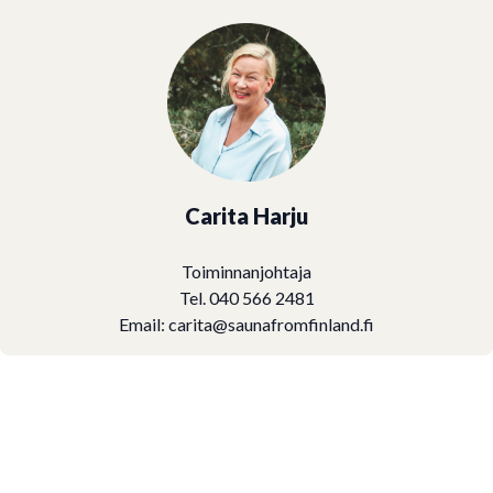
Carita Harju
Toiminnanjohtaja
Tel. 040 566 2481
Email:
carita@saunafromfinland.fi