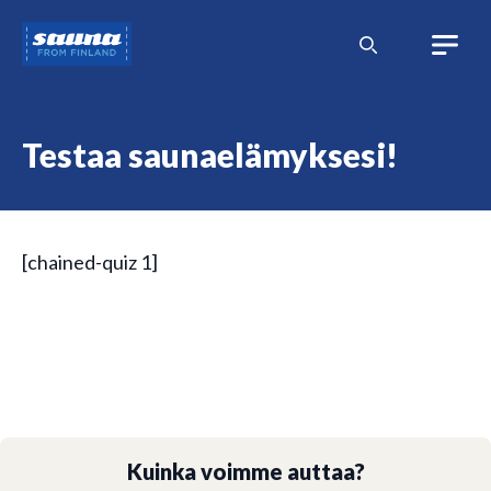
Siirry
Sauna
sisältöön
from
Finland
Testaa saunaelämyksesi!
[chained-quiz 1]
Kuinka voimme auttaa?