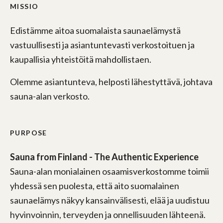
MISSIO
Edistämme aitoa suomalaista saunaelämystä
vastuullisesti ja asiantuntevasti verkostoituen ja
kaupallisia yhteistöitä mahdollistaen.
Olemme asiantunteva, helposti lähestyttävä, johtava
sauna-alan verkosto.
PURPOSE
Sauna from Finland - The Authentic Experience
Sauna-alan monialainen osaamisverkostomme toimii
yhdessä sen puolesta, että aito suomalainen
saunaelämys näkyy kansainvälisesti, elää ja uudistuu
hyvinvoinnin, terveyden ja onnellisuuden lähteenä.