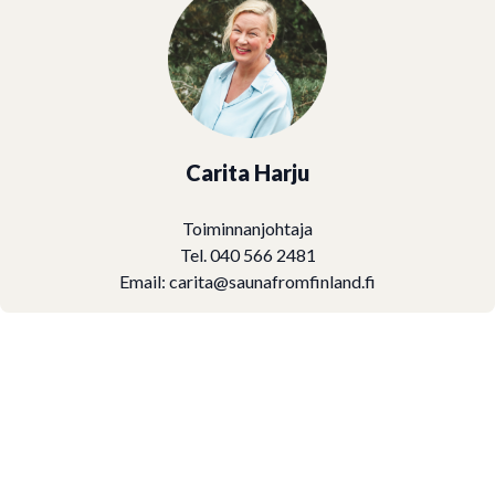
Carita Harju
Toiminnanjohtaja
Tel. 040 566 2481
Email:
carita@saunafromfinland.fi