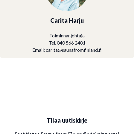
Carita Harju
Toiminnanjohtaja
Tel. 040 566 2481
Email:
carita@saunafromfinland.fi
Tilaa uutiskirje
Saat tietoa Sauna from Finlandin toiminnasta!