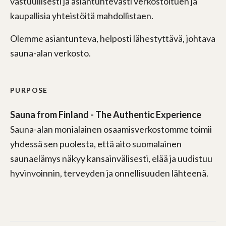
vastuullisesti ja asiantuntevasti verkostoituen ja
kaupallisia yhteistöitä mahdollistaen.
Olemme asiantunteva, helposti lähestyttävä, johtava
sauna-alan verkosto.
PURPOSE
Sauna from Finland - The Authentic Experience
Sauna-alan monialainen osaamisverkostomme toimii
yhdessä sen puolesta, että aito suomalainen
saunaelämys näkyy kansainvälisesti, elää ja uudistuu
hyvinvoinnin, terveyden ja onnellisuuden lähteenä.