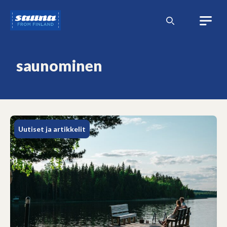
Siirry
Sauna
sisältöön
from
Finland
saunominen
Uutiset ja artikkelit