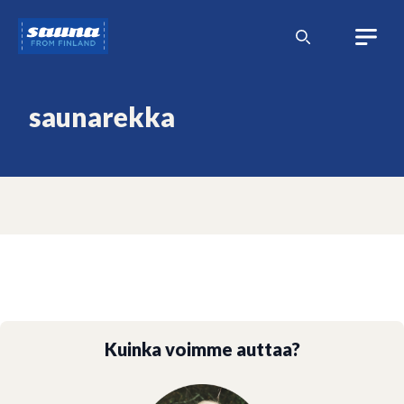
Siirry
Sauna
sisältöön
from
Finland
saunarekka
Kuinka voimme auttaa?