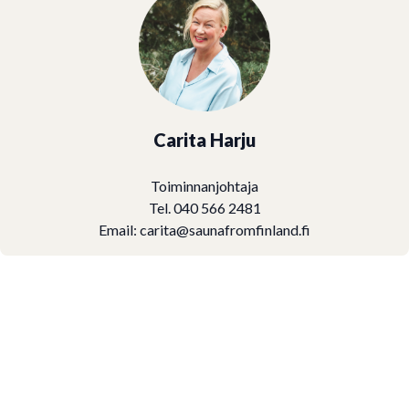
Carita Harju
Toiminnanjohtaja
Tel. 040 566 2481
Email:
carita@saunafromfinland.fi