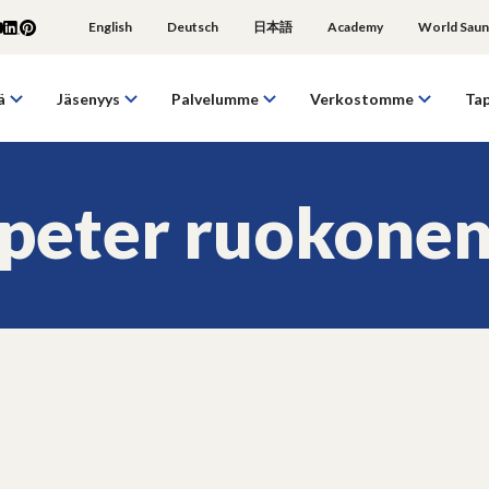
English
Deutsch
日本語
Academy
World Saun
ä
Jäsenyys
Palvelumme
Verkostomme
Ta
peter ruokone