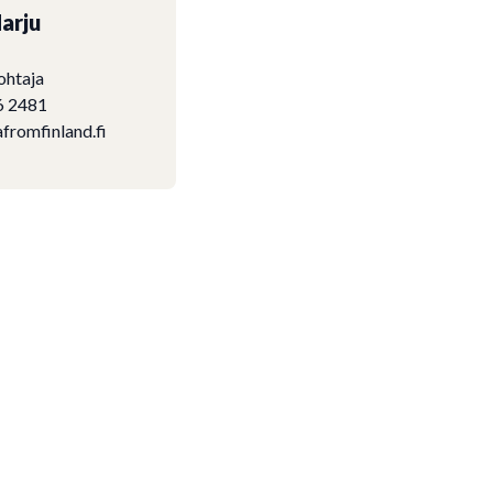
arju
ohtaja
6 2481
fromfinland.fi