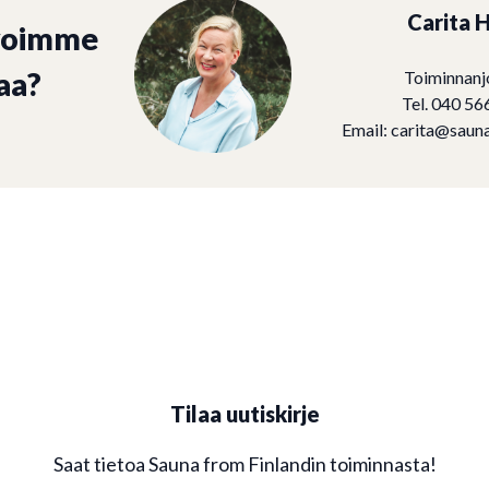
Carita H
voimme
aa?
Toiminnanj
Tel. 040 56
Email:
carita@sauna
Tilaa uutiskirje
Saat tietoa Sauna from Finlandin toiminnasta!