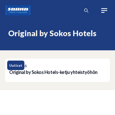
Siirry
Sauna
sisältöön
from
Finland
Original by Sokos Hotels
Uutiset
19.1.2016
Original by Sokos Hotels-ketju yhteistyöhön