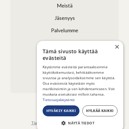
Meistä
Jäsenyys
Palvelumme
Verkostomme
×
Tämä sivusto käyttää
Tapahtumat
evästeitä
Uutiset ja artikkelit
Käytämme evästeitä parantaaksemme
käyttökokemustasi, kehittääksemme
sivustoa ja analysoidaksemme sen käyttöä.
Yhteystiedot
Osa evästeistä käytetään myös
markkinointiin ja sen kohdentamiseen. Voit
muokata asetuksiasi milloin tahansa.
Tietosuojakäytäntö
HYVÄKSY KAIKKI
HYLKÄÄ KAIKKI
© 2026 - Sauna from Finland ry
Tietosuojaseloste
-
Evästeasetukset
NÄYTÄ TIEDOT