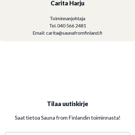
Carita Harju
Toiminnanjohtaja
Tel. 040 566 2481
Email:
carita@saunafromfinland.fi
Tilaa uutiskirje
Saat tietoa Sauna from Finlandin toiminnasta!