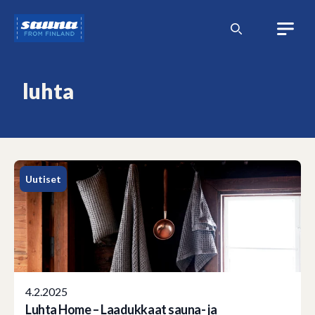
Siirry
Sauna
sisältöön
from
Finland
luhta
Uutiset
4.2.2025
Luhta Home – Laadukkaat sauna- ja