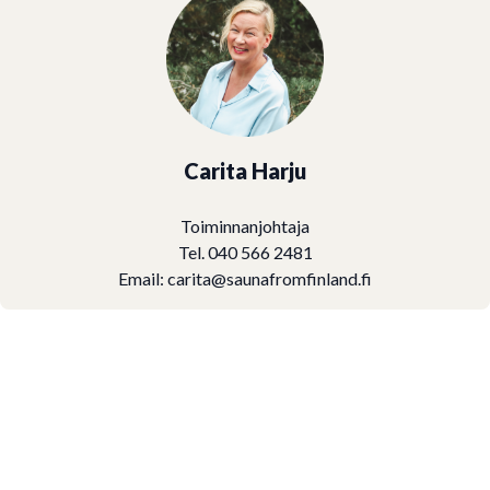
Carita Harju
Toiminnanjohtaja
Tel. 040 566 2481
Email:
carita@saunafromfinland.fi