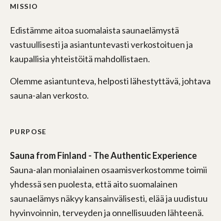
MISSIO
Edistämme aitoa suomalaista saunaelämystä
vastuullisesti ja asiantuntevasti verkostoituen ja
kaupallisia yhteistöitä mahdollistaen.
Olemme asiantunteva, helposti lähestyttävä, johtava
sauna-alan verkosto.
PURPOSE
Sauna from Finland - The Authentic Experience
Sauna-alan monialainen osaamisverkostomme toimii
yhdessä sen puolesta, että aito suomalainen
saunaelämys näkyy kansainvälisesti, elää ja uudistuu
hyvinvoinnin, terveyden ja onnellisuuden lähteenä.