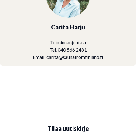
Carita Harju
Toiminnanjohtaja
Tel. 040 566 2481
Email:
carita@saunafromfinland.fi
Tilaa uutiskirje