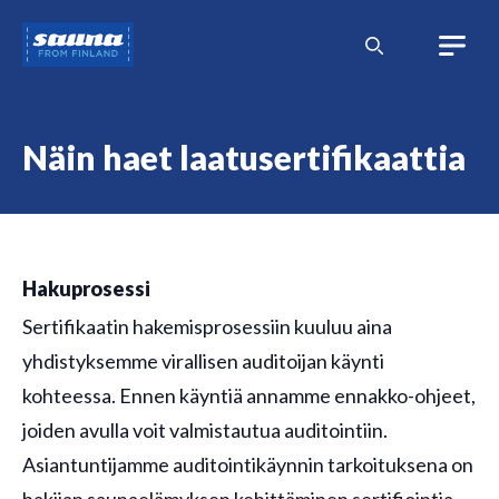
Siirry
Sauna
sisältöön
from
Finland
Näin haet laatusertifikaattia
Hakuprosessi
Sertifikaatin hakemisprosessiin kuuluu aina
yhdistyksemme virallisen auditoijan käynti
kohteessa. Ennen käyntiä annamme ennakko-ohjeet,
joiden avulla voit valmistautua auditointiin.
Asiantuntijamme auditointikäynnin tarkoituksena on