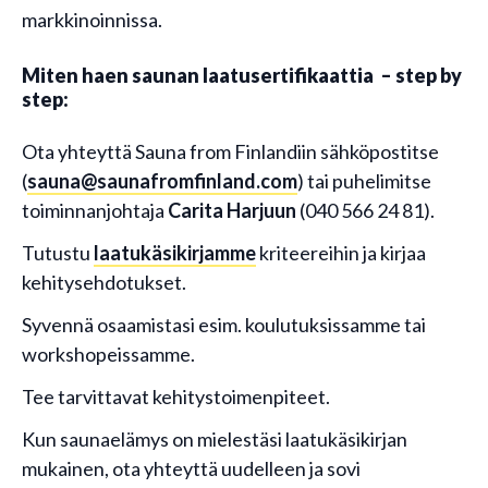
markkinoinnissa.
Miten haen saunan laatusertifikaattia – step by
step:
Ota yhteyttä Sauna from Finlandiin sähköpostitse
(
sauna@saunafromfinland.com
) tai puhelimitse
toiminnanjohtaja
Carita Harjuun
(040 566 24 81).
Tutustu
laatukäsikirjamme
kriteereihin ja kirjaa
kehitysehdotukset.
Syvennä osaamistasi esim. koulutuksissamme tai
workshopeissamme.
Tee tarvittavat kehitystoimenpiteet.
Kun saunaelämys on mielestäsi laatukäsikirjan
mukainen, ota yhteyttä uudelleen ja sovi