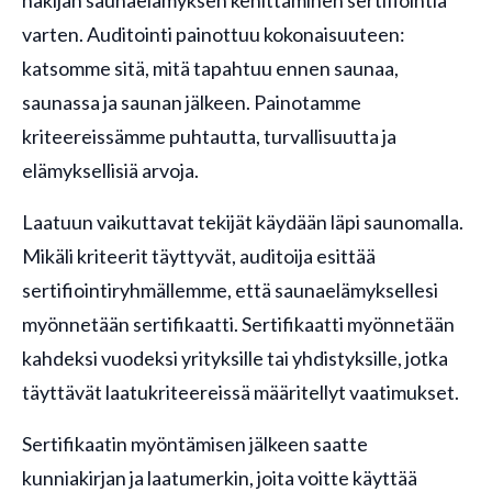
hakijan saunaelämyksen kehittäminen sertifiointia
varten. Auditointi painottuu kokonaisuuteen:
katsomme sitä, mitä tapahtuu ennen saunaa,
saunassa ja saunan jälkeen. Painotamme
kriteereissämme puhtautta, turvallisuutta ja
elämyksellisiä arvoja.
Laatuun vaikuttavat tekijät käydään läpi saunomalla.
Mikäli kriteerit täyttyvät, auditoija esittää
sertifiointiryhmällemme, että saunaelämyksellesi
myönnetään sertifikaatti. Sertifikaatti myönnetään
kahdeksi vuodeksi yrityksille tai yhdistyksille, jotka
täyttävät laatukriteereissä määritellyt vaatimukset.
Sertifikaatin myöntämisen jälkeen saatte
kunniakirjan ja laatumerkin, joita voitte käyttää