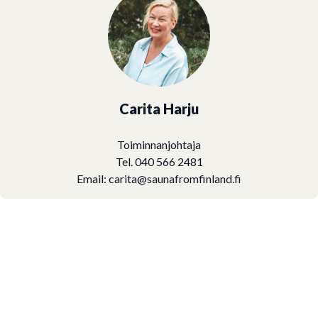
Carita Harju
Toiminnanjohtaja
Tel. 040 566 2481
Email:
carita@saunafromfinland.fi