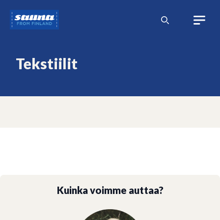
Siirry
Sauna
sisältöön
from
Finland
Tekstiilit
Kuinka voimme auttaa?