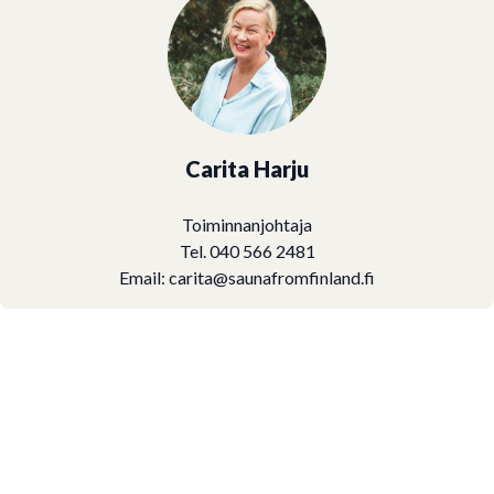
Carita Harju
Toiminnanjohtaja
Tel. 040 566 2481
Email:
carita@saunafromfinland.fi