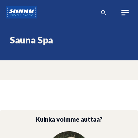
Siirry
Sauna
sisältöön
from
Finland
Sauna Spa
Kuinka voimme auttaa?