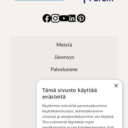
Meistä
Jäsenyys
Palvelumme
Verkostomme
×
Tämä sivusto käyttää
Tapahtumat
evästeitä
Uutiset ja artikkelit
Käytämme evästeitä parantaaksemme
käyttökokemustasi, kehittääksemme
sivustoa ja analysoidaksemme sen käyttöä.
Yhteystiedot
Osa evästeistä käytetään myös
markkinointiin ja sen kohdentamiseen. Voit