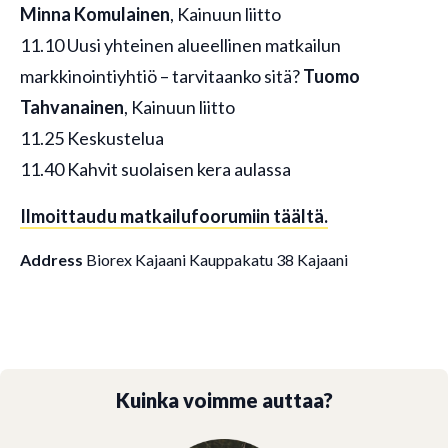
Minna Komulainen
, Kainuun liitto
11.10 Uusi yhteinen alueellinen matkailun
markkinointiyhtiö – tarvitaanko sitä?
Tuomo
Tahvanainen
, Kainuun liitto
11.25 Keskustelua
11.40 Kahvit suolaisen kera aulassa
Ilmoittaudu matkailufoorumiin täältä.
Address
Biorex Kajaani
Kauppakatu 38
Kajaani
Kuinka voimme auttaa?