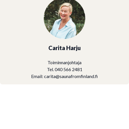
Carita Harju
Toiminnanjohtaja
Tel. 040 566 2481
Email:
carita@saunafromfinland.fi