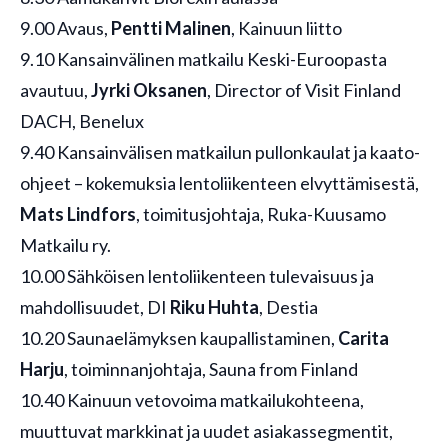
9.00 Avaus,
Pentti Malinen
, Kainuun liitto
9.10 Kansainvälinen matkailu Keski-Euroopasta
avautuu,
Jyrki Oksanen
, Director of Visit Finland
DACH, Benelux
9.40 Kansainvälisen matkailun pullonkaulat ja kaato-
ohjeet – kokemuksia lentoliikenteen elvyttämisestä​,
Mats Lindfors
, toimitusjohtaja, Ruka-Kuusamo
Matkailu ry.
10.00 Sähköisen lentoliikenteen tulevaisuus ja
mahdollisuudet, DI
Riku Huhta
, Destia
10.20 Saunaelämyksen kaupallistaminen,
Carita
Harju
, toiminnanjohtaja, Sauna from Finland
10.40 Kainuun vetovoima matkailukohteena,
muuttuvat markkinat ja uudet asiakassegmentit,