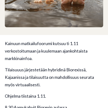
Kainuun matkailufoorumi kutsuu ti 1.11
verkostoitumaan ja kuulemaan ajankohtaista
markkinainfoa.
Tilaisuuus järjestetään hybridinä Biorexissä,
Kajaanissa ja tilaisuutta on mahdollisuus seurata
myös virtuaalisesti.
Ohjelma tiistaina 1.11.
8.30 Aamukahvit Biorexin aulassa