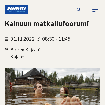
Siirry
Sauna
sisältöön
from
Finland
Kainuun matkailufoorumi
01.11.2022
08:30 - 11:45
Biorex Kajaani
Kajaani