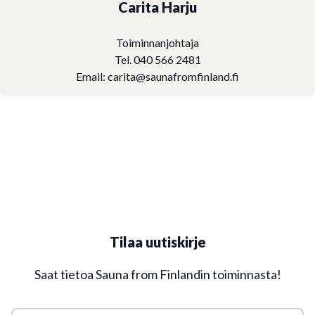
Carita Harju
Toiminnanjohtaja
Tel. 040 566 2481
Email:
carita@saunafromfinland.fi
Tilaa uutiskirje
Saat tietoa Sauna from Finlandin toiminnasta!