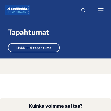
Siirry
Sauna
sisältöön
from
Finland
Tapahtumat
Lisää uusi tapahtuma
Kuinka voimme auttaa?