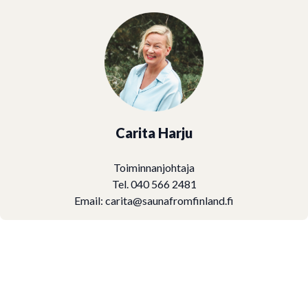
Carita Harju
Toiminnanjohtaja
Tel. 040 566 2481
Email:
carita@saunafromfinland.fi